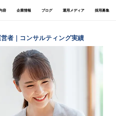
内容
企業情報
ブログ
運用メディア
採用募集
ンサルティング
経営コンサルティング
代運営者｜コンサルティング実績
G
PHILOSOPHY
企業理念
版】超効果的な最新の
【学習塾版】超効果的な最新
客方法を完全解説（空
の生徒集客方法を完全解説
MENT CONSULTING
ENTREP
道・剣道・テコンド
ティング
独立開業コ
気道・弓道）