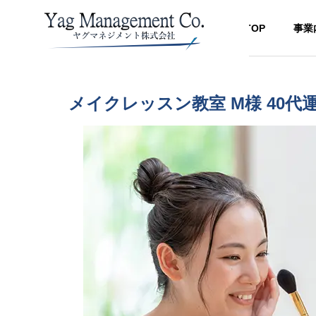
TOP
事業
経営コンサルティング
経営コ
メイクレッスン教室 M様 40
GREETIN
代表挨拶
BLOG
SERVICE
COMPANY
ブログ
事業内容
企業情報
ACCESS
？原因
【最新完全版】生徒集客方
【道場
アクセス
する方
法・募集方法のコツ｜スクー
生徒集
MANAGE
ル教室・習い事・学習塾・学
手・柔
経営コンサル
校向けに経営コンサルタント
ー・合