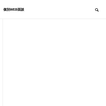
個別WEB面談
経営コンサルティング
経営コンサルテ
OUTLINE
会社概要
スクール開業ガイド｜流れや
ダンススタジ
必要な準備、成功へ導くポイ
ガイド｜開業
RENEURSHIP CONSULTING
ントを解説
手続きを解説
ンサルティング