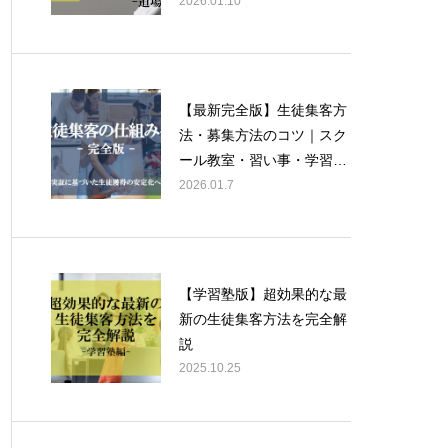
ンドー・合気道・弓道）
2026.01.10
【最新完全版】生徒集客方
法・募集方法のコツ｜スク
ール教室・習い事・学習
塾・学校向けに経営コンサ
2026.01.7
ルタントが徹底解説！
【学習塾版】超効果的な最
新の生徒集客方法を完全解
説
2025.10.25