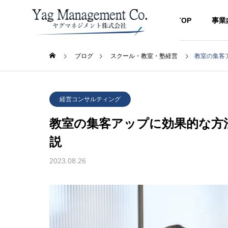
TOP
事業
ブログ
スクール・教室・塾経営
教室の集客
経営コンサルティング
経営コ
GREETIN
経営コンサルティング
代表挨拶
教室の集客アップに効果的な方
BLOG
SERVICE
COMPANY
説
ブログ
事業内容
企業情報
2023.08.26
ACCESS
？原因
【最新完全版】生徒集客方
【道場
アクセス
する方
法・募集方法のコツ｜スクー
生徒集
MANAGE
ル教室・習い事・学習塾・学
手・柔
経営コンサル
校向けに経営コンサルタント
ー・合