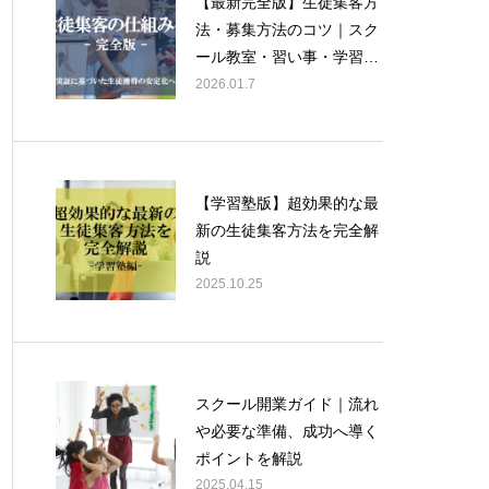
【最新完全版】生徒集客方
法・募集方法のコツ｜スク
ール教室・習い事・学習
塾・学校向けに経営コンサ
2026.01.7
ルタントが徹底解説！
【学習塾版】超効果的な最
新の生徒集客方法を完全解
説
2025.10.25
スクール開業ガイド｜流れ
や必要な準備、成功へ導く
ポイントを解説
2025.04.15