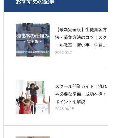
おすすめの記事
【最新完全版】生徒集客方
法・募集方法のコツ｜スク
ール教室・習い事・学習
塾・学校向けに経営コンサ
2026.01.7
ルタントが徹底解説！
スクール開業ガイド｜流れ
や必要な準備、成功へ導く
ポイントを解説
2025.04.15