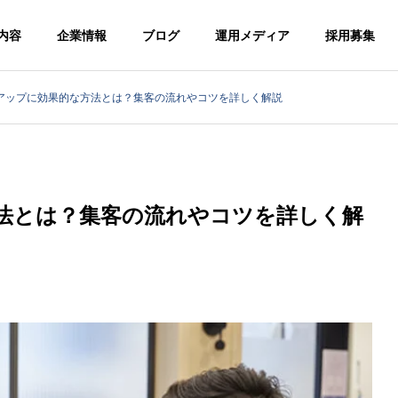
内容
企業情報
ブログ
運用メディア
採用募集
アップに効果的な方法とは？集客の流れやコツを詳しく解説
ンサルティング
経営コンサルティング
G
PHILOSOPHY
企業理念
法とは？集客の流れやコツを詳しく解
版】超効果的な最新の
【学習塾版】超効果的な最新
客方法を完全解説（空
の生徒集客方法を完全解説
MENT CONSULTING
ENTREP
道・剣道・テコンド
ティング
独立開業コ
気道・弓道）