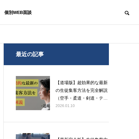
個別WEB面談
経営コンサルティング
生徒募集・生徒
最近の記事
OUTLINE
会社概要
【道場版】超効果的な最新
の生徒集客方法を完全解説
（空手・柔道・剣道・テコ
ンドー・合気道・弓道）
2026.01.10
スクール開業ガイド｜流れや
ダンススタジ
必要な準備、成功へ導くポイ
ガイド｜開業
RENEURSHIP CONSULTING
ントを解説
手続きを解説
ンサルティング