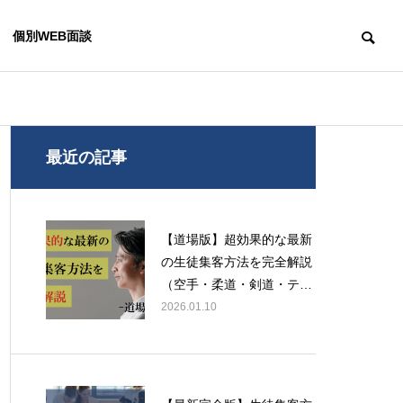
個別WEB面談
経営コンサルティング
経営コンサルテ
最近の記事
OUTLINE
会社概要
【道場版】超効果的な最新
の生徒集客方法を完全解説
（空手・柔道・剣道・テコ
ンドー・合気道・弓道）
2026.01.10
スクール開業ガイド｜流れや
ダンススタジ
必要な準備、成功へ導くポイ
ガイド｜開業
RENEURSHIP CONSULTING
ントを解説
手続きを解説
ンサルティング