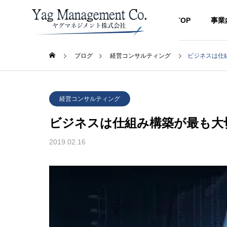
TOP
事業
ブログ
経営コンサルティング
ビジネスは仕
経営コンサルティング
経営コ
GREETIN
経営コンサルティング
代表挨拶
ビジネスは仕組み構築が最も大
BLOG
SERVICE
COMPANY
ブログ
2019.02.16
事業内容
企業情報
ACCESS
？原因
【最新完全版】生徒集客方
【道場
アクセス
する方
法・募集方法のコツ｜スクー
生徒集
MANAGE
ル教室・習い事・学習塾・学
手・柔
経営コンサル
校向けに経営コンサルタント
ー・合