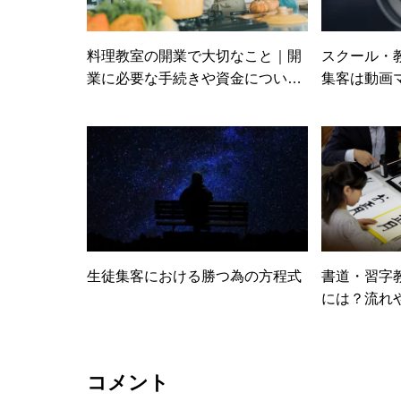
料理教室の開業で大切なこと｜開
スクール・
業に必要な手続きや資金について
集客は動画
解説
時代に備え
生徒集客における勝つ為の方程式
書道・習字
には？流れ
解説
コメント