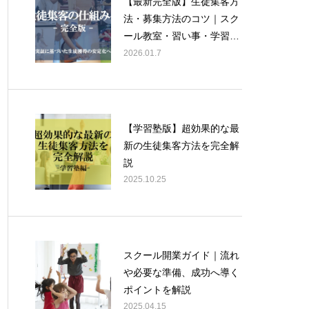
【最新完全版】生徒集客方
法・募集方法のコツ｜スク
ール教室・習い事・学習
塾・学校向けに経営コンサ
2026.01.7
ルタントが徹底解説！
【学習塾版】超効果的な最
新の生徒集客方法を完全解
説
2025.10.25
スクール開業ガイド｜流れ
や必要な準備、成功へ導く
ポイントを解説
2025.04.15