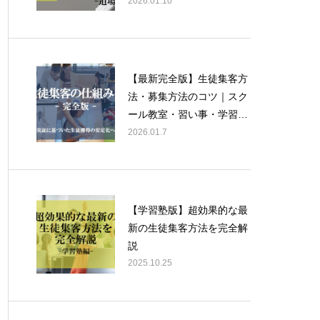
ンドー・合気道・弓道）
2026.01.10
【最新完全版】生徒集客方
法・募集方法のコツ｜スク
ール教室・習い事・学習
塾・学校向けに経営コンサ
2026.01.7
ルタントが徹底解説！
【学習塾版】超効果的な最
新の生徒集客方法を完全解
説
2025.10.25