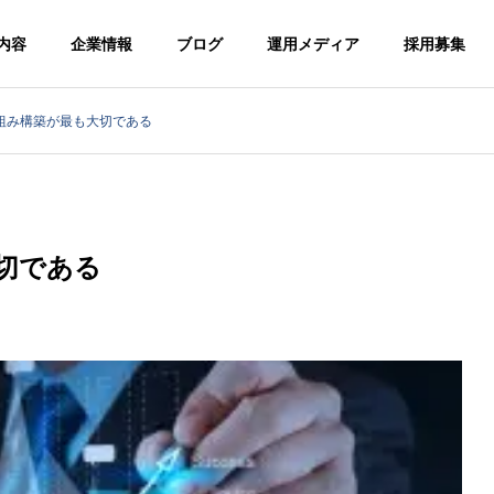
内容
企業情報
ブログ
運用メディア
採用募集
組み構築が最も大切である
ンサルティング
経営コンサルティング
G
PHILOSOPHY
企業理念
切である
版】超効果的な最新の
【学習塾版】超効果的な最新
客方法を完全解説（空
の生徒集客方法を完全解説
MENT CONSULTING
ENTREP
道・剣道・テコンド
ティング
独立開業コ
気道・弓道）