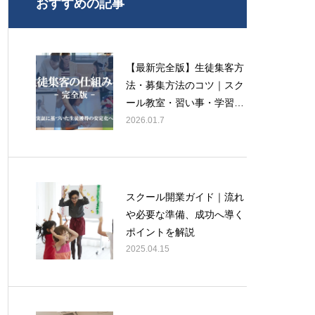
おすすめの記事
【最新完全版】生徒集客方
法・募集方法のコツ｜スク
ール教室・習い事・学習
塾・学校向けに経営コンサ
2026.01.7
ルタントが徹底解説！
スクール開業ガイド｜流れ
や必要な準備、成功へ導く
ポイントを解説
2025.04.15